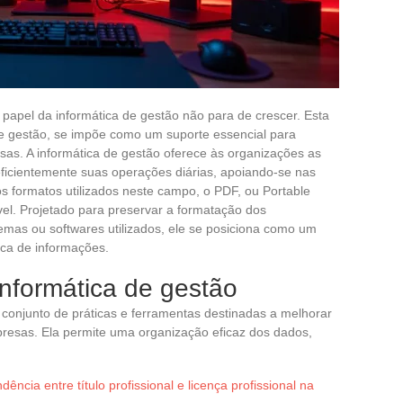
papel da informática de gestão não para de crescer. Esta
a e gestão, se impõe como um suporte essencial para
sas. A informática de gestão oferece às organizações as
ficientemente suas operações diárias, apoiando-se nas
os formatos utilizados neste campo, o PDF, ou Portable
el. Projetado para preservar a formatação dos
as ou softwares utilizados, ele se posiciona como um
oca de informações.
nformática de gestão
conjunto de práticas e ferramentas destinadas a melhorar
resas. Ela permite uma organização eficaz dos dados,
cia entre título profissional e licença profissional na