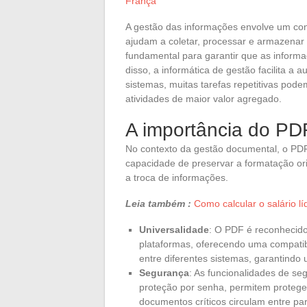
França
A gestão das informações envolve um con
ajudam a coletar, processar e armazenar
fundamental para garantir que as inform
disso, a informática de gestão facilita 
sistemas, muitas tarefas repetitivas pod
atividades de maior valor agregado.
A importância do PD
No contexto da gestão documental, o PD
capacidade de preservar a formatação or
a troca de informações.
Leia também :
Como calcular o salário lí
Universalidade
: O PDF é reconhecido
plataformas, oferecendo uma compatibi
entre diferentes sistemas, garantindo
Segurança
: As funcionalidades de se
proteção por senha, permitem proteger
documentos críticos circulam entre par