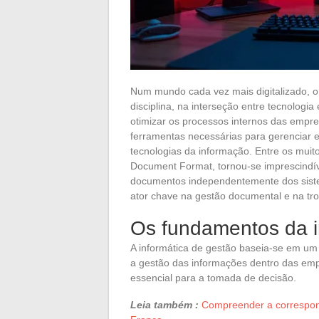
Num mundo cada vez mais digitalizado, o 
disciplina, na interseção entre tecnologi
otimizar os processos internos das empre
ferramentas necessárias para gerenciar e
tecnologias da informação. Entre os muit
Document Format, tornou-se imprescindív
documentos independentemente dos sistem
ator chave na gestão documental e na tr
Os fundamentos da i
A informática de gestão baseia-se em um 
a gestão das informações dentro das emp
essencial para a tomada de decisão.
Leia também :
Compreender a correspondên