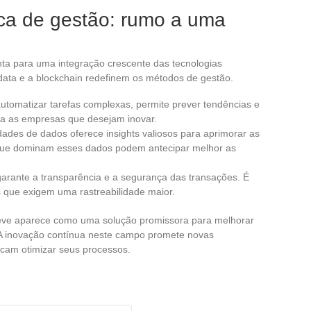
ica de gestão: rumo a uma
enta para uma integração crescente das tecnologias
ig data e a blockchain redefinem os métodos de gestão.
 automatizar tarefas complexas, permite prever tendências e
ara as empresas que desejam inovar.
dades de dados oferece insights valiosos para aprimorar as
 que dominam esses dados podem antecipar melhor as
o garante a transparência e a segurança das transações. É
s que exigem uma rastreabilidade maior.
e leve aparece como uma solução promissora para melhorar
. A inovação contínua neste campo promete novas
cam otimizar seus processos.