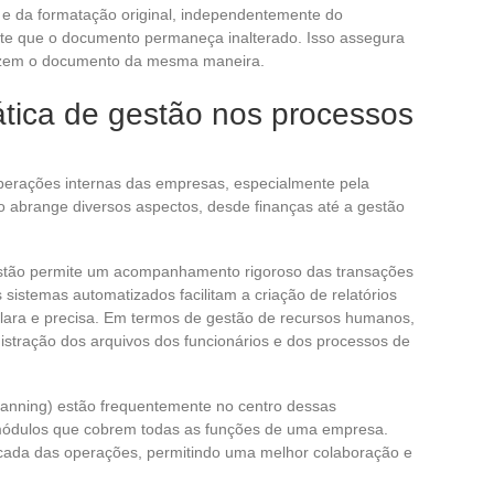
 e da formatação original, independentemente do
rante que o documento permaneça inalterado. Isso assegura
alizem o documento da mesma maneira.
ática de gestão nos processos
operações internas das empresas, especialmente pela
o abrange diversos aspectos, desde finanças até a gestão
gestão permite um acompanhamento rigoroso das transações
istemas automatizados facilitam a criação de relatórios
clara e precisa. Em termos de gestão de recursos humanos,
nistração dos arquivos dos funcionários e dos processos de
anning) estão frequentemente no centro dessas
 módulos que cobrem todas as funções de uma empresa.
icada das operações, permitindo uma melhor colaboração e