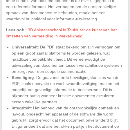
In de context van documentbeheer is de PDF uitgegroeid tot
een referentieformaat. Het vermogen om de oorspronkelijke
opmaak van documenten te behouden, maakt het een
waardevol hulpmiddel voor informatie-uitwisseling.
Lees ook :
3D Animatieschool in Toulouse: de kunst van het
omzetten van verbeelding in werkelijkheid
Universaliteit
: De PDF staat bekend om zijn vermogen om
op een groot aantal platforms te worden gelezen, wat
naadloze compatibiliteit biedt. Dit vereenvoudigt de
uitwisseling van documenten tussen verschillende systemen
en zorgt voor een soepele communicatie.
Beveiliging
: De geavanceerde beveiligingsfuncties van de
PDF, zoals encryptie en wachtwoordbeveiliging, maken het
mogelijk om gevoelige informatie te beschermen. Dit is
bijzonder nuttig wanneer kritieke documenten circuleren
tussen zakelijke partners.
Integriteit
: Het behoud van de oorspronkelijke opmaak en
lay-out, ongeacht het apparaat of de software die wordt
gebruikt, zorgt ervoor dat het document onveranderd blijft.
Dit garandeert dat alle betrokken partijen het document op