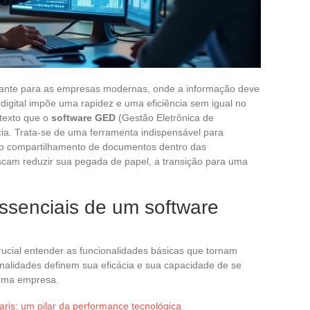
tante para as empresas modernas, onde a informação deve
 digital impõe uma rapidez e uma eficiência sem igual no
texto que o
software GED
(Gestão Eletrônica de
a. Trata-se de uma ferramenta indispensável para
 o compartilhamento de documentos dentro das
cam reduzir sua pegada de papel, a transição para uma
ssenciais de um software
crucial entender as funcionalidades básicas que tornam
onalidades definem sua eficácia e sua capacidade de se
 uma empresa.
ris: um pilar da performance tecnológica