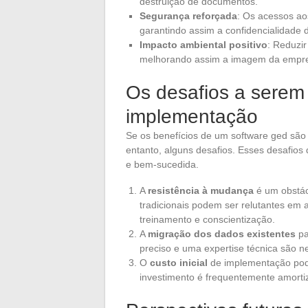
destruição de documentos.
Segurança reforçada
: Os acessos a
garantindo assim a confidencialidade 
Impacto ambiental positivo
: Reduzi
melhorando assim a imagem da empr
Os desafios a serem
implementação
Se os benefícios de um software ged são 
entanto, alguns desafios. Esses desafios
e bem-sucedida.
A
resistência à mudança
é um obstác
tradicionais podem ser relutantes em a
treinamento e conscientização.
A
migração dos dados existentes
pa
preciso e uma expertise técnica são n
O
custo inicial
de implementação pod
investimento é frequentemente amorti