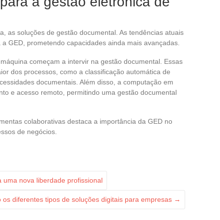
 para a gestão eletrônica de
la, as soluções de gestão documental. As tendências atuais
a a GED, prometendo capacidades ainda mais avançadas.
 de máquina começam a intervir na gestão documental. Essas
or dos processos, como a classificação automática de
ecessidades documentais. Além disso, a computação em
to e acesso remoto, permitindo uma gestão documental
amentas colaborativas destaca a importância da GED no
essos de negócios.
 uma nova liberdade profissional
 os diferentes tipos de soluções digitais para empresas
→