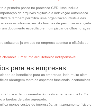
e o primeiro passo no processo GED. Isso inclui a
importação de arquivos digitais e a indexação automática
tware também permitirá uma organização intuitiva das
 o acesso às informações. As funções de pesquisa avançada
ar um documento específico em um piscar de olhos, graças
s e softwares já em uso na empresa acentua a eficácia do
 a claraboia, um trunfo arquitetônico indispensável
cios para as empresas
icidade de benefícios para as empresas, indo muito além
fícios abrangem tanto os aspectos funcionais, econômicos
to na busca de documentos é drasticamente reduzido. Os
o a tarefas de valor agregado.
gnifica menos custos de impressão, armazenamento físico e