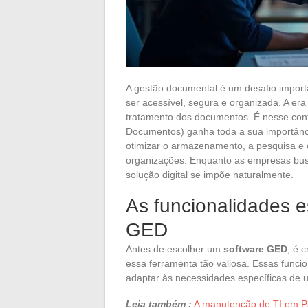
A gestão documental é um desafio impor
ser acessível, segura e organizada. A era
tratamento dos documentos. É nesse con
Documentos) ganha toda a sua importânci
otimizar o armazenamento, a pesquisa e
organizações. Enquanto as empresas bus
solução digital se impõe naturalmente.
As funcionalidades e
GED
Antes de escolher um
software GED
, é 
essa ferramenta tão valiosa. Essas funci
adaptar às necessidades específicas de
Leia também :
A manutenção de TI em Pa