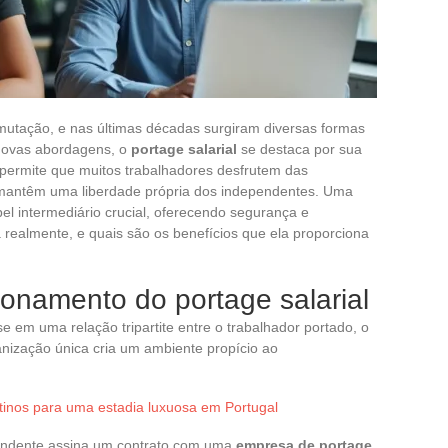
mutação, e nas últimas décadas surgiram diversas formas
novas abordagens, o
portage salarial
se destaca por sua
ão permite que muitos trabalhadores desfrutem das
mantêm uma liberdade própria dos independentes. Uma
 intermediário crucial, oferecendo segurança e
realmente, e quais são os benefícios que ela proporciona
onamento do portage salarial
e em uma relação tripartite entre o trabalhador portado, o
anização única cria um ambiente propício ao
tinos para uma estadia luxuosa em Portugal
pendente assina um contrato com uma
empresa de portage
,