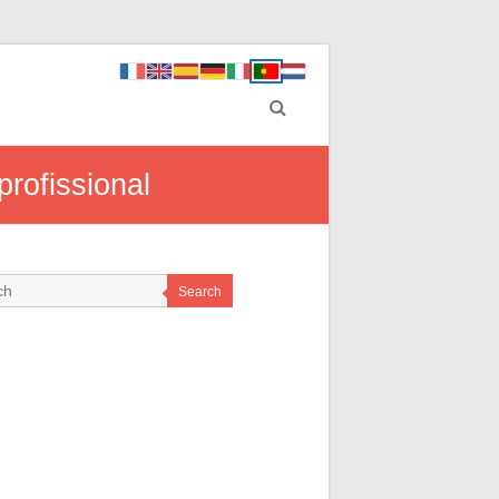
rofissional
Search