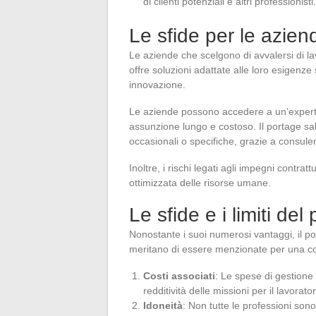
di clienti potenziali e altri professionisti.
Le sfide per le aziend
Le aziende che scelgono di avvalersi di l
offre soluzioni adattate alle loro esigenze
innovazione.
Le aziende possono accedere a un’experti
assunzione lungo e costoso. Il portage sa
occasionali o specifiche, grazie a consulent
Inoltre, i rischi legati agli impegni contra
ottimizzata delle risorse umane.
Le sfide e i limiti del
Nonostante i suoi numerosi vantaggi, il po
meritano di essere menzionate per una c
Costi associati
: Le spese di gestione 
redditività delle missioni per il lavorato
Idoneità
: Non tutte le professioni sono