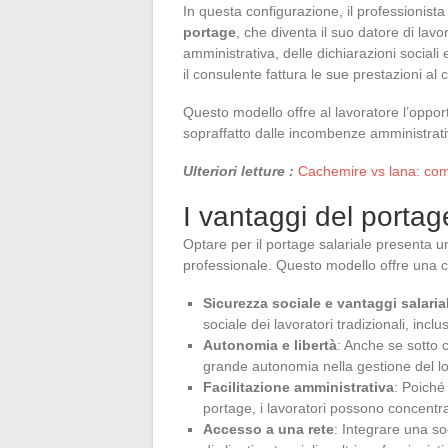
In questa configurazione, il professionist
portage
, che diventa il suo datore di lav
amministrativa, delle dichiarazioni sociali 
il consulente fattura le sue prestazioni al 
Questo modello offre al lavoratore l’oppor
sopraffatto dalle incombenze amministrati
Ulteriori letture :
Cachemire vs lana: come
I vantaggi del portage
Optare per il portage salariale presenta un
professionale. Questo modello offre una c
Sicurezza sociale e vantaggi salarial
sociale dei lavoratori tradizionali, inclu
Autonomia e libertà
: Anche se sotto 
grande autonomia nella gestione del lor
Facilitazione amministrativa
: Poiché 
portage, i lavoratori possono concentra
Accesso a una rete
: Integrare una s