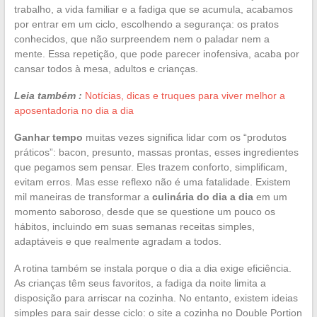
trabalho, a vida familiar e a fadiga que se acumula, acabamos
por entrar em um ciclo, escolhendo a segurança: os pratos
conhecidos, que não surpreendem nem o paladar nem a
mente. Essa repetição, que pode parecer inofensiva, acaba por
cansar todos à mesa, adultos e crianças.
Leia também :
Notícias, dicas e truques para viver melhor a
aposentadoria no dia a dia
Ganhar tempo
muitas vezes significa lidar com os “produtos
práticos”: bacon, presunto, massas prontas, esses ingredientes
que pegamos sem pensar. Eles trazem conforto, simplificam,
evitam erros. Mas esse reflexo não é uma fatalidade. Existem
mil maneiras de transformar a
culinária do dia a dia
em um
momento saboroso, desde que se questione um pouco os
hábitos, incluindo em suas semanas receitas simples,
adaptáveis e que realmente agradam a todos.
A rotina também se instala porque o dia a dia exige eficiência.
As crianças têm seus favoritos, a fadiga da noite limita a
disposição para arriscar na cozinha. No entanto, existem ideias
simples para sair desse ciclo: o site a cozinha no Double Portion