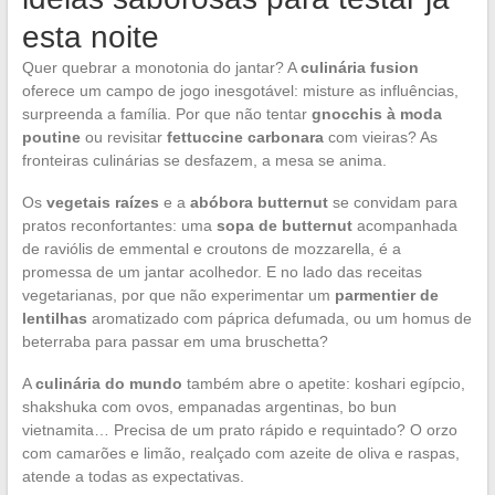
esta noite
Quer quebrar a monotonia do jantar? A
culinária fusion
oferece um campo de jogo inesgotável: misture as influências,
surpreenda a família. Por que não tentar
gnocchis à moda
poutine
ou revisitar
fettuccine carbonara
com vieiras? As
fronteiras culinárias se desfazem, a mesa se anima.
Os
vegetais raízes
e a
abóbora butternut
se convidam para
pratos reconfortantes: uma
sopa de butternut
acompanhada
de raviólis de emmental e croutons de mozzarella, é a
promessa de um jantar acolhedor. E no lado das receitas
vegetarianas, por que não experimentar um
parmentier de
lentilhas
aromatizado com páprica defumada, ou um homus de
beterraba para passar em uma bruschetta?
A
culinária do mundo
também abre o apetite: koshari egípcio,
shakshuka com ovos, empanadas argentinas, bo bun
vietnamita… Precisa de um prato rápido e requintado? O orzo
com camarões e limão, realçado com azeite de oliva e raspas,
atende a todas as expectativas.