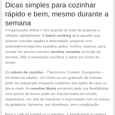
Dicas simples para cozinhar
rápido e bem, mesmo durante a
semana
A organização define o tom quando se trata de preparar a
refeição rapidamente. O
batch cooking
atrai aqueles que
querem conciliar rapidez e diversidade: preparar com
antecedência legumes assados, grãos, molhos caseiros, para
montar em poucos minutos
receitas variadas
ao longo da
semana. Não é necessário sacrificar o sabor em nome do
tempo.
Os
robots de cozinha
– Thermomix, Cookéo, Companion –
tornaram-se aliados. Um risoto ou um gratinado de massas
pode ser preparado enquanto cuidamos das lições de casa ou
dos e-mails. As
receitas fáceis
encantam pela sua flexibilidade:
uma quiche de bacon pode ser transformada em versão
vegetariana, um wok de macarrão é improvisado com as sobras
da geladeira. Variamos, nos divertimos, sem complicação.
Para o café da manhã ou o aperitivo, a simplicidade é certeira: