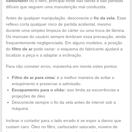
carburador
ou o filtro, principal fonte das falhas e das partidas
difíceis que seguem uma manutenção mal conduzida.
Antes de qualquer manipulação, desconecte o
fio da vela
. Esse
reflexo corta qualquer risco de partida acidental, mesmo
durante uma simples limpeza do cárter ou uma troca de lâmina.
Os manuais do usuário sempre lembram essa precaução, ainda
frequentemente negligenciada. Em alguns modelos, a posição
do
filtro de ar
pode variar: o esquema do fabricante ajudará a
localizar a peça e a adaptar a inclinação.
Para não cometer erros, mantenha em mente estes pontos:
Filtro de ar para cima:
é a melhor maneira de evitar o
entupimento e preservar a admissão.
Escapamento para o chão:
isso limita as escorrências e
projeções de óleo.
Desconecte sempre o fio da vela antes de intervir sob a
máquina.
Inclinar o cortador para o lado errado é se expor a danos que
custam caro. Óleo no filtro, carburador saturado, nuvens de