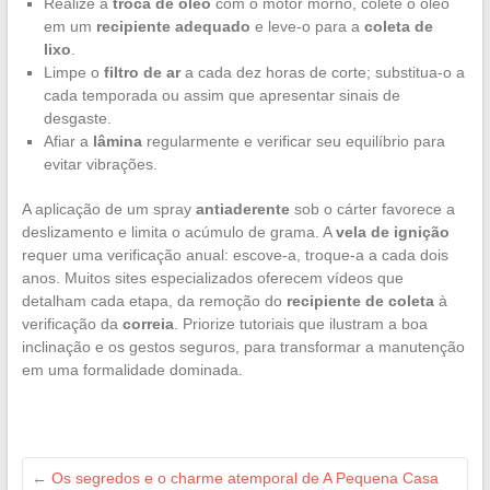
Realize a
troca de óleo
com o motor morno, colete o óleo
em um
recipiente adequado
e leve-o para a
coleta de
lixo
.
Limpe o
filtro de ar
a cada dez horas de corte; substitua-o a
cada temporada ou assim que apresentar sinais de
desgaste.
Afiar a
lâmina
regularmente e verificar seu equilíbrio para
evitar vibrações.
A aplicação de um spray
antiaderente
sob o cárter favorece a
deslizamento e limita o acúmulo de grama. A
vela de ignição
requer uma verificação anual: escove-a, troque-a a cada dois
anos. Muitos sites especializados oferecem vídeos que
detalham cada etapa, da remoção do
recipiente de coleta
à
verificação da
correia
. Priorize tutoriais que ilustram a boa
inclinação e os gestos seguros, para transformar a manutenção
em uma formalidade dominada.
←
Os segredos e o charme atemporal de A Pequena Casa