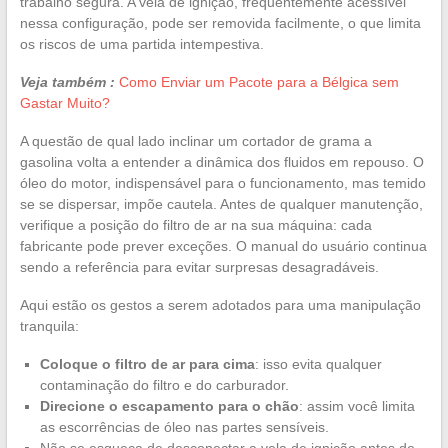
trabalho segura. A vela de ignição, frequentemente acessível
nessa configuração, pode ser removida facilmente, o que limita
os riscos de uma partida intempestiva.
Veja também :
Como Enviar um Pacote para a Bélgica sem
Gastar Muito?
A questão de qual lado inclinar um cortador de grama a
gasolina volta a entender a dinâmica dos fluidos em repouso. O
óleo do motor, indispensável para o funcionamento, mas temido
se se dispersar, impõe cautela. Antes de qualquer manutenção,
verifique a posição do filtro de ar na sua máquina: cada
fabricante pode prever exceções. O manual do usuário continua
sendo a referência para evitar surpresas desagradáveis.
Aqui estão os gestos a serem adotados para uma manipulação
tranquila:
Coloque o filtro de ar para cima
: isso evita qualquer
contaminação do filtro e do carburador.
Direcione o escapamento para o chão
: assim você limita
as escorrências de óleo nas partes sensíveis.
Não se esqueça de desconectar a vela de ignição antes de