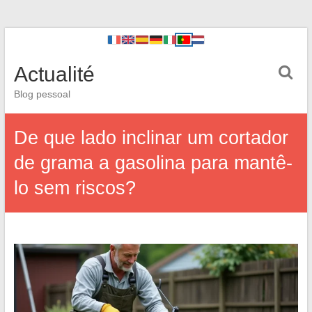
Actualité
Blog pessoal
De que lado inclinar um cortador
de grama a gasolina para mantê-
lo sem riscos?