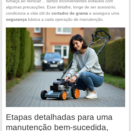
fumaça ao reiniciar… tantos inconvenientes evitáveis com
algumas precauções. Esse detalhe, longe de ser acessório,
condiciona a vida útil do
cortador de grama
e assegura uma
segurança
básica a cada operação de manutenção.
Etapas detalhadas para uma
manutenção bem-sucedida,