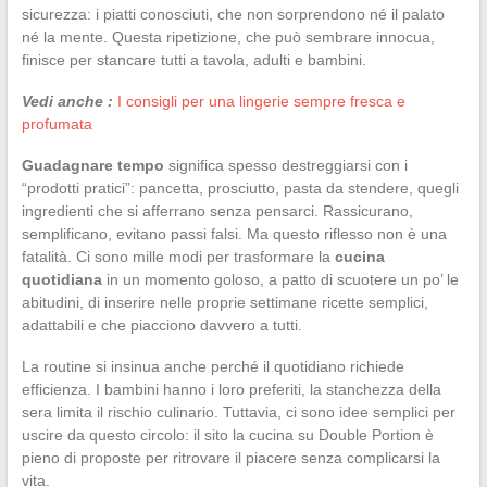
sicurezza: i piatti conosciuti, che non sorprendono né il palato
né la mente. Questa ripetizione, che può sembrare innocua,
finisce per stancare tutti a tavola, adulti e bambini.
Vedi anche :
I consigli per una lingerie sempre fresca e
profumata
Guadagnare tempo
significa spesso destreggiarsi con i
“prodotti pratici”: pancetta, prosciutto, pasta da stendere, quegli
ingredienti che si afferrano senza pensarci. Rassicurano,
semplificano, evitano passi falsi. Ma questo riflesso non è una
fatalità. Ci sono mille modi per trasformare la
cucina
quotidiana
in un momento goloso, a patto di scuotere un po’ le
abitudini, di inserire nelle proprie settimane ricette semplici,
adattabili e che piacciono davvero a tutti.
La routine si insinua anche perché il quotidiano richiede
efficienza. I bambini hanno i loro preferiti, la stanchezza della
sera limita il rischio culinario. Tuttavia, ci sono idee semplici per
uscire da questo circolo: il sito la cucina su Double Portion è
pieno di proposte per ritrovare il piacere senza complicarsi la
vita.