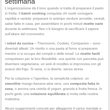
settimana
L’organizzazione dà il tono quando si tratta di preparare il pasto
in fretta. Il
batch cooking
conquista chi vuole coniugare
rapidità e varietà: preparare in anticipo verdure arrostite, cereali,
salse fatte in casa, per assemblare in pochi minuti
ricette varie
durante la settimana. Non c’è bisogno di sacrificare il sapore
sull’altare del cronometro.
I
robot da cucina
– Thermomix, Cookéo, Companion – sono
diventati alleati. Un risotto o una pasta al forno si preparano
mentre ci si occupa dei compiti o delle email. Le
ricette facili
conquistano per la loro flessibilità: una quiche con pancetta può
diventare vegetariana, un wok di noodles si improvvisa con gli
avanzi del frigo. Si varia, ci si diverte, senza stress.
Per la colazione o l’aperitivo, la semplicità colpisce: un
smoothie
mango-banana-aloe vera, una
composta fatta in
casa
, o ancora una ciotola di yogurt, granola e frutta fresca. In
pochi gesti, una
colazione equilibrata
si invita nella routine
mattutina.
Alcuni suggerimenti concreti per alleggerire il carico mentale e