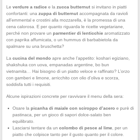
Le
verdure a radice
e la
zucca butternut
si invitano in piatti
confortanti: una
zuppa di butternut
accompagnata da ravioli
all’emmental e crostini alla mozzarella, è la promessa di una
cena calorosa. E per quanto riguarda le ricette vegetariane,
perché non provare un
parmentier di lenticchie
aromatizzato
con paprika affumicata, o un hummus di barbabietola da
spalmare su una bruschetta?
La
cucina del mondo
apre anche l’appetito: koshari egiziano,
shakshuka con uova, empanadas argentine, bo bun
vietnamita… Hai bisogno di un piatto veloce e raffinato? L’orzo
con gamberi e limone, arricchito con olio d’oliva e scorza,
soddisfa tutti i requisiti.
Alcune ispirazioni concrete per ravvivare il menu della sera:
Osare la
picanha di maiale con sciroppo d’acero
e purè di
pastinaca, per un gioco di sapori dolce-salato ben
equilibrato.
Lasciarsi tentare da un
colombo di pesce al lime
, per un
piatto che colpisce tanto per il gusto quanto per il colore.