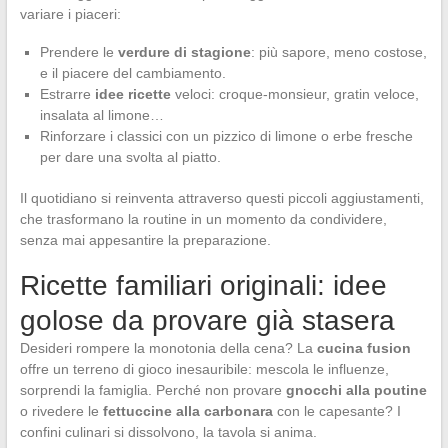
variare i piaceri:
Prendere le
verdure di stagione
: più sapore, meno costose,
e il piacere del cambiamento.
Estrarre
idee ricette
veloci: croque-monsieur, gratin veloce,
insalata al limone…
Rinforzare i classici con un pizzico di limone o erbe fresche
per dare una svolta al piatto.
Il quotidiano si reinventa attraverso questi piccoli aggiustamenti,
che trasformano la routine in un momento da condividere,
senza mai appesantire la preparazione.
Ricette familiari originali: idee
golose da provare già stasera
Desideri rompere la monotonia della cena? La
cucina fusion
offre un terreno di gioco inesauribile: mescola le influenze,
sorprendi la famiglia. Perché non provare
gnocchi alla poutine
o rivedere le
fettuccine alla carbonara
con le capesante? I
confini culinari si dissolvono, la tavola si anima.