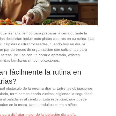
que les falta tiempo para preparar la cena durante la
as desearían incluir más platos caseros en su rutina. Las
er insípidas o ultraprocesadas, cuando hoy en día, la
n par de trucos de organización son suficientes para
e tareas. Incluso con un horario apretado, existen
omidas familiares sin complicaciones.
an fácilmente la rutina en
rias?
ipal obstáculo de la
cocina diaria
. Entre las obligaciones
umulada, terminamos dando vueltas, eligiendo la seguridad:
i al paladar ni al cerebro. Esta repetición, que puede
todos en la mesa, tanto a adultos como a niños.
s para disfrutar mejor de la jubilación día a día