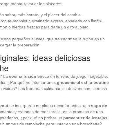
carga mental y variar los placeres:
ás sabor, más barato, y el placer del cambio.
croque-monsieur, gratinado exprés, ensalada con limón…
món o hierbas frescas para darle un giro al plato.
e estos pequeños ajustes, que transforman la rutina en un
cargar la preparación.
iginales: ideas deliciosas
che
a? La
cocina fusión
ofrece un terreno de juego inagotable:
milia. ¿Por qué no intentar unos
gnocchis al estilo poutine
 vieiras? Las fronteras culinarias se desvanecen, la mesa
ernut
se incorporan en platos reconfortantes: una
sopa de
ental y crotones de mozzarella, es la promesa de una
egetarianas, ¿por qué no probar un
parmentier de lentejas
n hummus de remolacha para untar en una bruschetta?