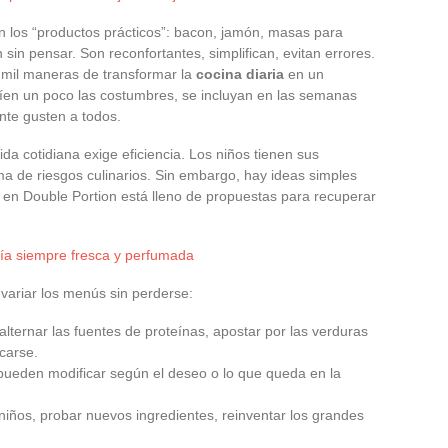
 los “productos prácticos”: bacon, jamón, masas para
 sin pensar. Son reconfortantes, simplifican, evitan errores.
y mil maneras de transformar la
cocina diaria
en un
íen un poco las costumbres, se incluyan en las semanas
nte gusten a todos.
da cotidiana exige eficiencia. Los niños tienen sus
toma de riesgos culinarios. Sin embargo, hay ideas simples
cina en Double Portion está lleno de propuestas para recuperar
ía siempre fresca y perfumada
variar los menús sin perderse:
 alternar las fuentes de proteínas, apostar por las verduras
carse.
e pueden modificar según el deseo o lo que queda en la
s niños, probar nuevos ingredientes, reinventar los grandes