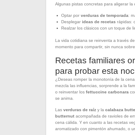
Algunas pistas concretas para aligerar la 
Optar por
verduras de temporada
: m
Desplegar
ideas de recetas
rápidas: 
Realzar los clásicos con un toque de li
La vida cotidiana se reinventa a través d
momento para compartir, sin nunca sobre
Recetas familiares or
para probar esta no
¿Deseas romper la monotonía de la cen
mezcla las influencias, sorprende a la fa
o reinventar los
fettuccine carbonara
con
se anima.
Las
verduras de raíz
y la
calabaza butt
butternut
acompañada de ravioles de emm
cena cálida. Y en cuanto a las recetas v
aromatizado con pimentón ahumado, o u