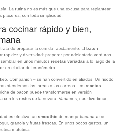
ntasía. La rutina no es más que una excusa para replantear
os placeres, con toda simplicidad.
a cocinar rápido y bien,
semana
trata de preparar la comida rápidamente. El
batch
r rapidez y diversidad: preparar por adelantado verduras
ensamblar en unos minutos
recetas variadas
a lo largo de la
or en el altar del cronómetro.
o, Companion – se han convertido en aliados. Un risotto
ras atendemos las tareas o los correos. Las
recetas
quiche de bacon puede transformarse en versión
a con los restos de la nevera. Variamos, nos divertimos,
cidad es efectiva: un
smoothie
de mango-banana-aloe
yogur, granola y frutas frescas. En unos pocos gestos, un
rutina matutina.