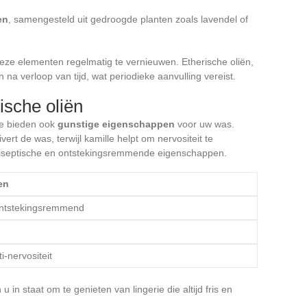
en
, samengesteld uit gedroogde planten zoals lavendel of
deze elementen regelmatig te vernieuwen. Etherische oliën,
 na verloop van tijd, wat periodieke aanvulling vereist.
ische oliën
ze bieden ook
gunstige eigenschappen
voor uw was.
vert de was, terwijl kamille helpt om nervositeit te
tiseptische en ontstekingsremmende eigenschappen.
en
 ontstekingsremmend
i-nervositeit
u in staat om te genieten van lingerie die altijd fris en