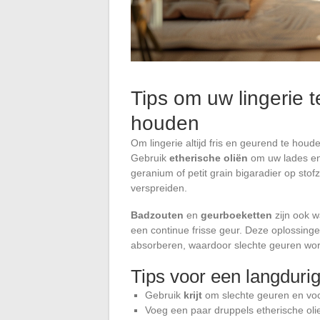
Tips om uw lingerie t
houden
Om lingerie altijd fris en geurend te houd
Gebruik
etherische oliën
om uw lades en 
geranium of petit grain bigaradier op st
verspreiden.
Badzouten
en
geurboeketten
zijn ook w
een continue frisse geur. Deze oplossing
absorberen, waardoor slechte geuren wo
Tips voor een langdurig
Gebruik
krijt
om slechte geuren en voch
Voeg een paar druppels etherische olie