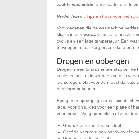
zachte wasmiddel
om schade aan de vez
Verder lezen :
Tips en trucs voor het stij
Voor degenen die de wasmachine verkieze
slipjes in een
waszak
om ze te beschermen
cyclus en een lage temperatuur. Een was
toevoegen, maar zorg ervoor dat u een form
Drogen en opbergen
Drogen is een fundamentele stap om de kw
koste van alles; de warmte kan bh’s ver
luchtdrogen, plat voor de meest delicate
hun vorm behouden.
Een goede opberging is ook essentieel. Vo
lade. Voor bh’s, kies voor een platte of
voorkomen. Voeg geurzakjes of zeep toe in
Gebruik een zacht wasmiddel
Geef de voorkeur aan handwas of wa
Drogen aan de lucht, plat