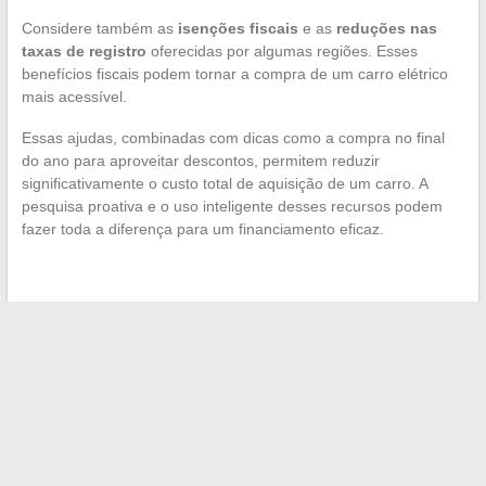
Considere também as
isenções fiscais
e as
reduções nas
taxas de registro
oferecidas por algumas regiões. Esses
benefícios fiscais podem tornar a compra de um carro elétrico
mais acessível.
Essas ajudas, combinadas com dicas como a compra no final
do ano para aproveitar descontos, permitem reduzir
significativamente o custo total de aquisição de um carro. A
pesquisa proativa e o uso inteligente desses recursos podem
fazer toda a diferença para um financiamento eficaz.
←
As etapas-chave para uma contratação de seguro de
carro online eficaz
Como escolher um sofá-camas que se adapte perfeitamente
ao seu interior
→
Search