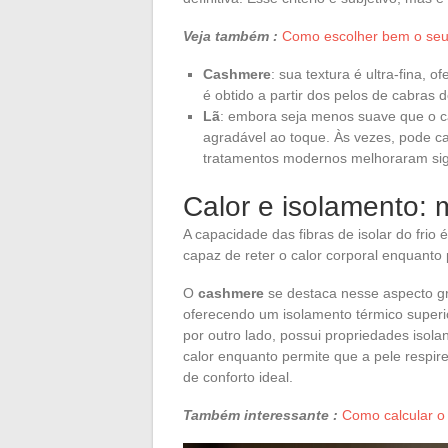
Veja também :
Como escolher bem o seu s
Cashmere
: sua textura é ultra-fina,
é obtido a partir dos pelos de cabras 
Lã
: embora seja menos suave que o ca
agradável ao toque. Às vezes, pode c
tratamentos modernos melhoraram sign
Calor e isolamento: m
A capacidade das fibras de isolar do frio
capaz de reter o calor corporal enquanto
O
cashmere
se destaca nesse aspecto gr
oferecendo um isolamento térmico superior
por outro lado, possui propriedades isol
calor enquanto permite que a pele respi
de conforto ideal.
Também interessante :
Como calcular o s