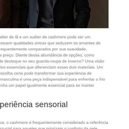
éter de lã e um suéter de cashmere pode ser um
possuem qualidades únicas que seduzem os amantes de
 frequentemente comparados por sua suavidade,
e e preço. Diante dessa abundância de opções, como
 de destaque no seu guarda-roupa de inverno? Uma visão
rios essenciais que diferenciam esses dois materiais. Um
escolha certa pode transformar sua experiência de
masculina é uma peça indispensável para enfrentar o frio
enha um papel igualmente essencial para se manter
eriência sensorial
pa, o cashmere é frequentemente considerado a referência
é crucial para aqueles que priorizam o conforto da pele.