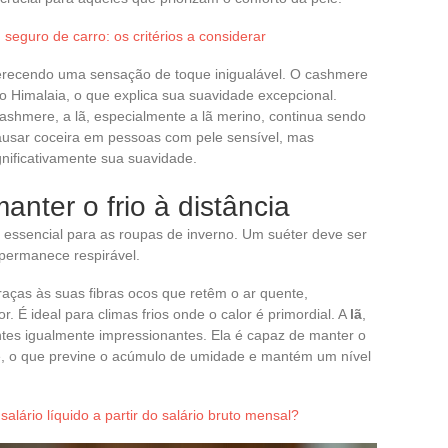
eguro de carro: os critérios a considerar
 oferecendo uma sensação de toque inigualável. O cashmere
do Himalaia, o que explica sua suavidade excepcional.
shmere, a lã, especialmente a lã merino, continua sendo
ausar coceira em pessoas com pele sensível, mas
ificativamente sua suavidade.
anter o frio à distância
 é essencial para as roupas de inverno. Um suéter deve ser
 permanece respirável.
aças às suas fibras ocos que retêm o ar quente,
. É ideal para climas frios onde o calor é primordial. A
lã
,
antes igualmente impressionantes. Ela é capaz de manter o
re, o que previne o acúmulo de umidade e mantém um nível
alário líquido a partir do salário bruto mensal?