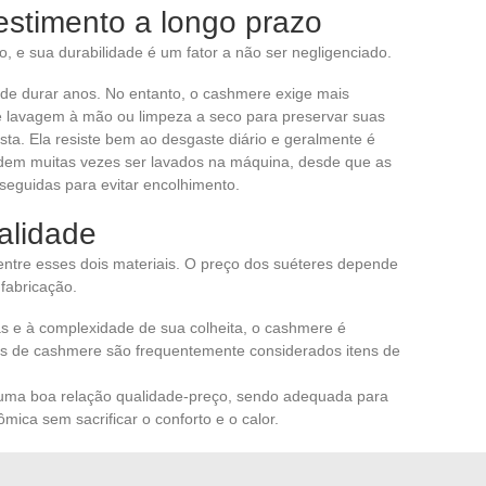
estimento a longo prazo
, e sua durabilidade é um fator a não ser negligenciado.
de durar anos. No entanto, o cashmere exige mais
e lavagem à mão ou limpeza a seco para preservar suas
usta. Ela resiste bem ao desgaste diário e geralmente é
podem muitas vezes ser lavados na máquina, desde que as
seguidas para evitar encolhimento.
alidade
entre esses dois materiais. O preço dos suéteres depende
fabricação.
ras e à complexidade de sua colheita, o cashmere é
es de cashmere são frequentemente considerados itens de
ce uma boa relação qualidade-preço, sendo adequada para
ca sem sacrificar o conforto e o calor.
 lã e um suéter de cashmere, vários fatores devem ser