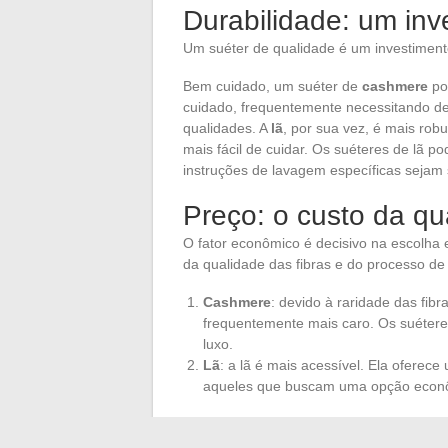
Durabilidade: um inv
Um suéter de qualidade é um investimento
Bem cuidado, um suéter de
cashmere
po
cuidado, frequentemente necessitando d
qualidades. A
lã
, por sua vez, é mais rob
mais fácil de cuidar. Os suéteres de lã 
instruções de lavagem específicas sejam 
Preço: o custo da qu
O fator econômico é decisivo na escolha 
da qualidade das fibras e do processo de 
Cashmere
: devido à raridade das fib
frequentemente mais caro. Os suéter
luxo.
Lã
: a lã é mais acessível. Ela ofere
aqueles que buscam uma opção econômi
Ao fazer uma escolha entre um suéter de