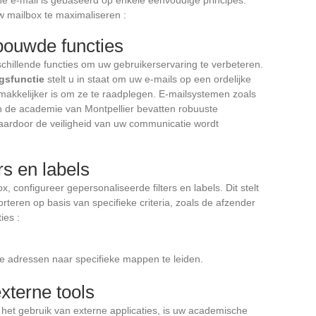
e e-mail is gebaseerd op enkele eenvoudige principes.
uw mailbox te maximaliseren :
bouwde functies
hillende functies om uw gebruikerservaring te verbeteren.
gsfunctie
stelt u in staat om uw e-mails op een ordelijke
emakkelijker is om ze te raadplegen. E-mailsystemen zoals
 de academie van Montpellier bevatten robuuste
aardoor de veiligheid van uw communicatie wordt
rs en labels
, configureer gepersonaliseerde filters en labels. Dit stelt
rteren op basis van specifieke criteria, zoals de afzender
ies :
de adressen naar specifieke mappen te leiden.
xterne tools
et gebruik van externe applicaties, is uw academische