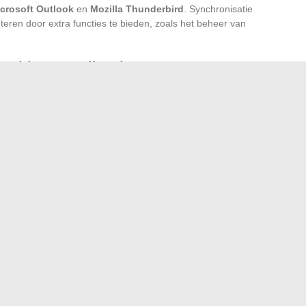
crosoft Outlook
en
Mozilla Thunderbird
. Synchronisatie
eteren door extra functies te bieden, zoals het beheer van
erkingsapplicaties
n Montpellier, gebruiken convergentieplatforms die
loudopslag
bundelen. Deze systemen maken
gemakkelijken teamwork. De SOGo-app, opgenomen in het
ld van deze integratie.
ruik van uw academische e-mail optimaliseren, waardoor uw
 wordt.
erblijf in Portugal
s naar Oceanië: focus op het politieke hart van Australië
→