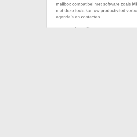
mailbox compatibel met software zoals
Mi
met deze tools kan uw productiviteit verb
agenda’s en contacten.
4. Gebruik van samenw
Sommige academies, zoals de academie va
verschillende
samenwerkingstools
en
c
gecentraliseerd beheer mogelijk en ver
Eduline-portaal, is een uitstekend voorbee
Door deze tips te volgen, kunt u het geb
digitale ervaring soepeler en productiever
←
De beste bestemmingen voor een luxe v
Rei