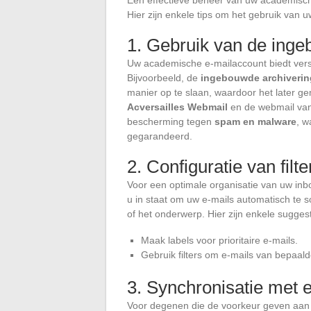
Een effectieve beheer van uw academisch
Hier zijn enkele tips om het gebruik van 
1. Gebruik van de inge
Uw academische e-mailaccount biedt versc
Bijvoorbeeld, de
ingebouwde archiverin
manier op te slaan, waardoor het later g
Acversailles Webmail
en de webmail van
bescherming tegen
spam en malware
, w
gegarandeerd.
2. Configuratie van filte
Voor een optimale organisatie van uw inbox
u in staat om uw e-mails automatisch te so
of het onderwerp. Hier zijn enkele suggest
Maak labels voor prioritaire e-mails.
Gebruik filters om e-mails van bepaal
3. Synchronisatie met e
Voor degenen die de voorkeur geven aan h