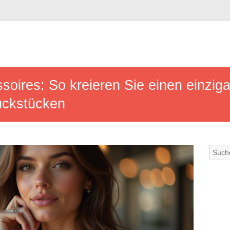
soires: So kreieren Sie einen einziga
uckstücken