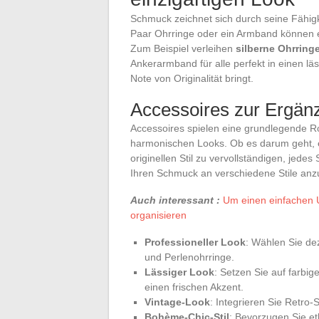
Schmuck zeichnet sich durch seine Fähigke
Paar Ohrringe oder ein Armband können e
Zum Beispiel verleihen
silberne Ohrring
Ankerarmband für alle perfekt in einen lä
Note von Originalität bringt.
Accessoires zur Ergänz
Accessoires spielen eine grundlegende Ro
harmonischen Looks. Ob es darum geht,
originellen Stil zu vervollständigen, jedes
Ihren Schmuck an verschiedene Stile an
Auch interessant :
Um einen einfachen 
organisieren
Professioneller Look
: Wählen Sie de
und Perlenohrringe.
Lässiger Look
: Setzen Sie auf farbi
einen frischen Akzent.
Vintage-Look
: Integrieren Sie Retro
Bohème-Chic-Stil
: Bevorzugen Sie et