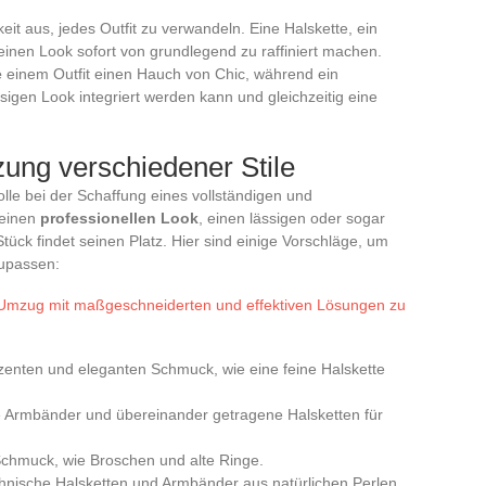
it aus, jedes Outfit zu verwandeln. Eine Halskette, ein
inen Look sofort von grundlegend zu raffiniert machen.
e
einem Outfit einen Hauch von Chic, während ein
ssigen Look integriert werden kann und gleichzeitig eine
ung verschiedener Stile
lle bei der Schaffung eines vollständigen und
 einen
professionellen Look
, einen lässigen oder sogar
 Stück findet seinen Platz. Hier sind einige Vorschläge, um
zupassen:
Umzug mit maßgeschneiderten und effektiven Lösungen zu
zenten und eleganten Schmuck, wie eine feine Halskette
ge Armbänder und übereinander getragene Halsketten für
-Schmuck, wie Broschen und alte Ringe.
hnische Halsketten und Armbänder aus natürlichen Perlen.