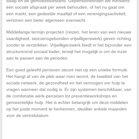
slaap en de gemoedstoestand. Gepensioneerden die minstens
één sociale afspraak per week behouden, of het nu gaat om
een markt, een gedeelde maaltijd of een verenigingsactiviteit,
vertonen een beter algemeen evenwicht.
Middellange termijn projecten (reizen, het leren van een nieuwe
vaardigheid, seizoensgebonden vrijwilligerswerk) geven richting
zonder te verstrikken. Vrijwilligerswerk biedt in het bijzonder een
structurerend sociaal kader, terwijl het mogelijk is om de inzet
aan te passen aan de periodes.
Een goed geleefd pensioen steunt niet op een unieke formule.
Het hangt af van de plek waar men woont, de kwaliteit van het
sociale netwerk, de gezondheid en het vermogen om hulp te
vragen wanneer dat nodig is. Er zijn systemen beschikbaar, van
de combinatie werk-pensioen tot preventieworkshops en
gemeentelijke hulp. Het is echter belangrijk om deze middelen
op het juiste moment te herkennen, idealiter enkele maanden
voor de vertrekdatum.