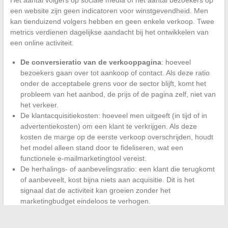
Het aantal volgers op sociale media of het aantal bezoekers op
een website zijn geen indicatoren voor winstgevendheid. Men
kan tienduizend volgers hebben en geen enkele verkoop. Twee
metrics verdienen dagelijkse aandacht bij het ontwikkelen van
een online activiteit.
De conversieratio van de verkooppagina
: hoeveel
bezoekers gaan over tot aankoop of contact. Als deze ratio
onder de acceptabele grens voor de sector blijft, komt het
probleem van het aanbod, de prijs of de pagina zelf, niet van
het verkeer.
De klantacquisitiekosten: hoeveel men uitgeeft (in tijd of in
advertentiekosten) om een klant te verkrijgen. Als deze
kosten de marge op de eerste verkoop overschrijden, houdt
het model alleen stand door te fideliseren, wat een
functionele e-mailmarketingtool vereist.
De herhalings- of aanbevelingsratio: een klant die terugkomt
of aanbeveelt, kost bijna niets aan acquisitie. Dit is het
signaal dat de activiteit kan groeien zonder het
marketingbudget eindeloos te verhogen.
Het volgen van deze drie cijfers elke week stelt men in staat om