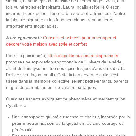
simples, chaque épisode dessine des personnages vrais, à la
fois vulnérables et inspirants. Laura Ingalls et Nellie Oleson
incarnent deux pôles : l’une, la bravoure et la fraîcheur, l’autre,
la jalousie piquante et les faux-semblants, rendant leurs
affrontements inoubliables.
A lire également :
Conseils et astuces pour aménager et
décorer votre maison avec style et confort
Pour les passionnés,
https://lapetitemaisondanslaprairie.fr/
propose une exploration approfondie de l’univers de la série,
allant de l’analyse pointue des épisodes jusqu’aux clins d’œil à
l’art de vivre façon Ingalls. Cette fiction devenue culte s’est
tissée dans la mémoire collective, reliant petits-enfants, parents
et grands-parents autour de valeurs partagées.
Quelques aspects expliquent ce phénomène et méritent qu’on
s’y attarde :
Une atmosphère qui mêle rudesse et chaleur, incarnée par la
prairie petite maison
où le quotidien réclame courage et
générosité.
Des personnages secondaires inoubliables : Melissa, Nellie