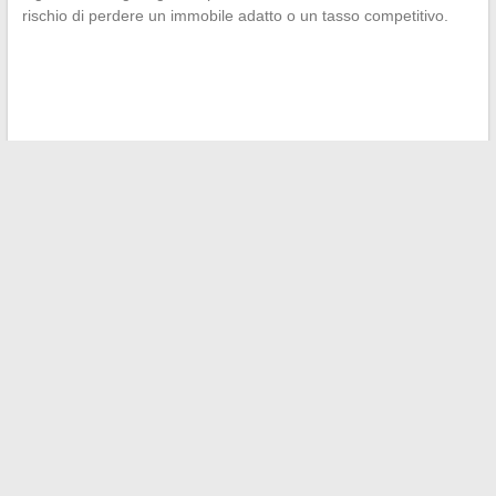
rischio di perdere un immobile adatto o un tasso competitivo.
←
Notizie, consigli e suggerimenti per vivere meglio la
pensione ogni giorno