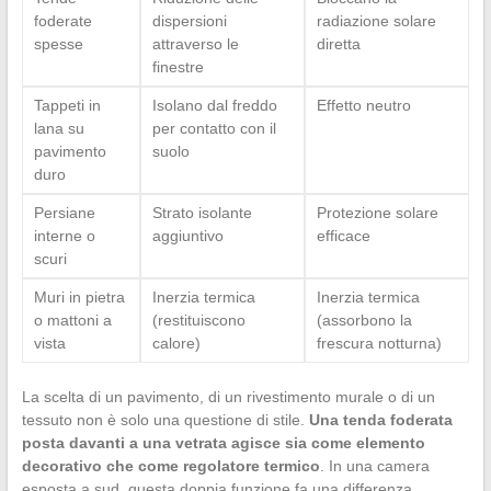
foderate
dispersioni
radiazione solare
spesse
attraverso le
diretta
finestre
Tappeti in
Isolano dal freddo
Effetto neutro
lana su
per contatto con il
pavimento
suolo
duro
Persiane
Strato isolante
Protezione solare
interne o
aggiuntivo
efficace
scuri
Muri in pietra
Inerzia termica
Inerzia termica
o mattoni a
(restituiscono
(assorbono la
vista
calore)
frescura notturna)
La scelta di un pavimento, di un rivestimento murale o di un
tessuto non è solo una questione di stile.
Una tenda foderata
posta davanti a una vetrata agisce sia come elemento
decorativo che come regolatore termico
. In una camera
esposta a sud, questa doppia funzione fa una differenza