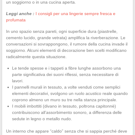
un soggiorno o in una cucina aperta.
Leggi anche :
I consigli per una lingerie sempre fresca e
profumata
In uno spazio senza pareti, ogni superficie dura (piastrelle,
cemento lucido, grande vetrata) amplifica la riverberazione. Le
conversazioni si sovrappongono, il rumore della cucina invade il
soggiorno. Alcuni elementi di decorazione ben scelti modificano
radicalmente questa situazione.
Le tende spesse e i tappeti a fibre lunghe assorbono una
parte significativa dei suoni riflessi, senza necessitare di
lavori.
I pannelli murali in tessuto, a volte venduti come semplici
elementi decorativi, svolgono un ruolo acustico reale quando
coprono almeno un muro su tre nella stanza principale.
I mobili imbottiti (divano in tessuto, poltrona capitonnè)
contribuiscono all’assorbimento sonoro, a differenza delle
sedute in legno o metallo nudo.
Un interno che appare “caldo” senza che si sappia perché deve