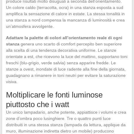
produce risultati molto disuguali a seconda dell’orientamento.
Un colore caldo (terracotta, ocra) in una stanza esposta a sud
amplifica la sensazione di calore in estate. La stessa tonalità in
una stanza a nord compensa la mancanza di luminosità e crea
un’atmosfera avvolgente.
Adattare la palette di colori all’orientamento reale di ogni
stanza
genera uno scarto di comfort percepito ben superiore
alla scelta di una tendenza decorativa uniforme. Le stanze
orientate a est, che ricevono la luce del mattino, supportano toni
freschi (blu-grigio, verde salvia) senza apparire fredde. Le
stanze a ovest, inondate di luce radente alla fine della giornata,
guadagnano a rimanere in toni neutri per evitare la saturazione
visiva.
Moltiplicare le fonti luminose
piuttosto che i watt
Un unico lampadario, anche potente, appiattisce i volumi e crea
zone d’ombra poco lusinghiere. Tre o quattro punti luce
distribuiti in una stessa stanza (lampada da lettura, applique da
muro, illuminazione indiretta dietro un mobile) producono