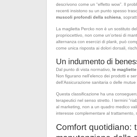
descrivono come un “effetto wow”. Il pro
recenti insistono su un punto spesso tras
muscoli profondi della schiena
, soprat
La maglietta Percko non è un sostituto d
propriocettivo, non come un’ortesi di man
alternanza con esercizi di plank, può com
come unica risposta ai dolori dorsali, ris
Un indumento di beness
Dal punto di vista normativo,
le magliett
Non figurano nell’elenco dei prodotti e se
dell’Assicurazione sanitaria o delle mutue 
Questa classificazione ha una conseguenza 
terapeutici nel senso stretto. I termini “r
al marketing, non a un quadro medico vali
interesse complementare al trattamento, s
Comfort quotidiano: t