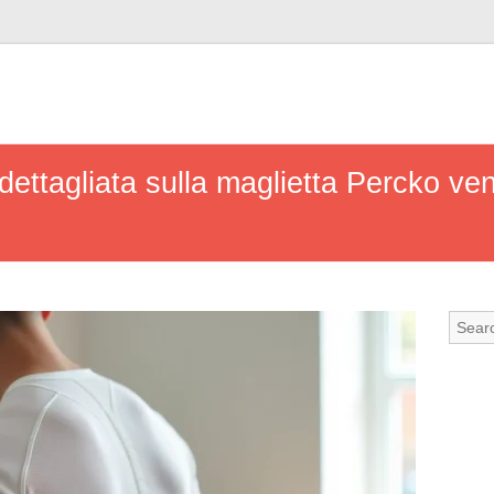
dettagliata sulla maglietta Percko ve