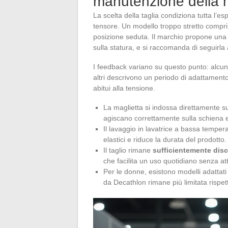
manutenzione della 
La scelta della taglia condiziona tutta l’e
tensore. Un modello troppo stretto comprim
posizione seduta. Il marchio propone una g
sulla statura, e si raccomanda di seguirla al
I feedback variano su questo punto: alcuni 
altri descrivono un periodo di adattamento 
abitui alla tensione.
La maglietta si indossa direttamente sul
agiscano correttamente sulla schiena e 
Il lavaggio in lavatrice a bassa tempera
elastici e riduce la durata del prodotto.
Il taglio rimane
sufficientemente disc
che facilita un uso quotidiano senza att
Per le donne, esistono modelli adattati
da Decathlon rimane più limitata rispett