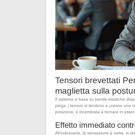
Tensori brevettati Pe
maglietta sulla postu
Il sistema si basa su bande elastiche disp
piega, i tensori si tendono e creano una r
posizione, è incentivata a tornare in este
Effetto immediato contr
All’indossarla, la sensazione è netta: si sta 