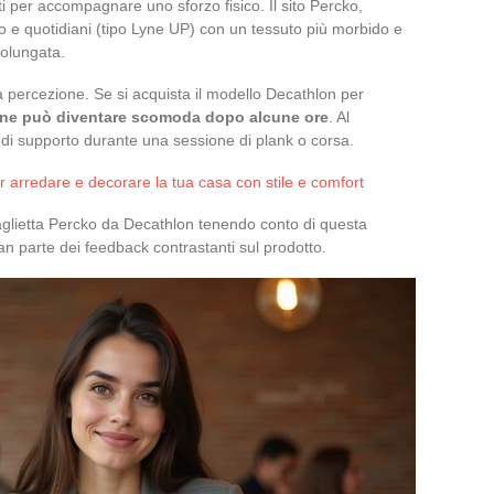
ti per accompagnare uno sforzo fisico. Il sito Percko,
io e quotidiani (tipo Lyne UP) con un tessuto più morbido e
rolungata.
 percezione. Se si acquista il modello Decathlon per
ne può diventare scomoda dopo alcune ore
. Al
 di supporto durante una sessione di plank o corsa.
er arredare e decorare la tua casa con stile e comfort
aglietta Percko da Decathlon tenendo conto di questa
n parte dei feedback contrastanti sul prodotto.