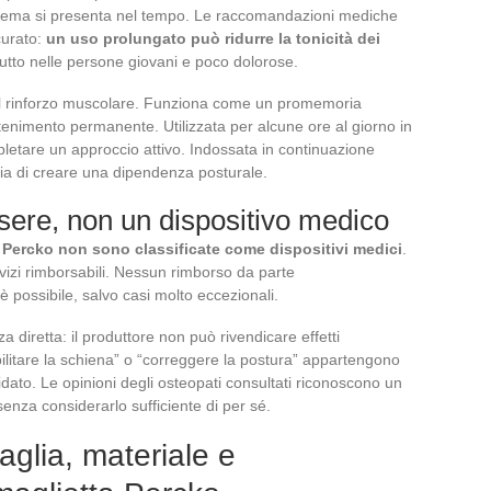
blema si presenta nel tempo. Le raccomandazioni mediche
curato:
un uso prolungato può ridurre la tonicità dei
tutto nelle persone giovani e poco dolorose.
el rinforzo muscolare. Funziona come un promemoria
tenimento permanente. Utilizzata per alcune ore al giorno in
pletare un approccio attivo. Indossata in continuazione
chia di creare una dipendenza posturale.
ere, non un dispositivo medico
e Percko non sono classificate come dispositivi medici
.
rvizi rimborsabili. Nessun rimborso da parte
è possibile, salvo casi molto eccezionali.
diretta: il produttore non può rivendicare effetti
iabilitare la schiena” o “correggere la postura” appartengono
dato. Le opinioni degli osteopati consultati riconoscono un
enza considerarlo sufficiente di per sé.
aglia, materiale e