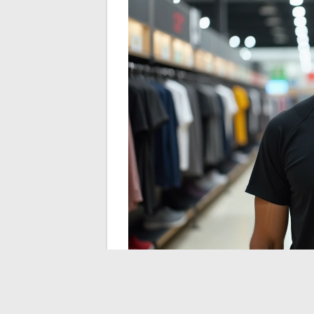
Percko e dolori dorsa
questa maglietta