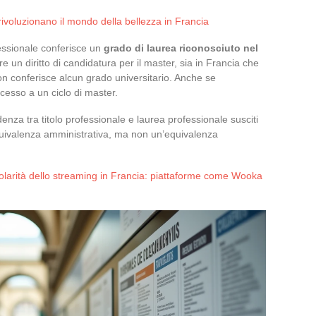
ivoluzionano il mondo della bellezza in Francia
fessionale conferisce un
grado di laurea riconosciuto nel
e un diritto di candidatura per il master, sia in Francia che
 non conferisce alcun grado universitario. Anche se
ccesso a un ciclo di master.
nza tra titolo professionale e laurea professionale susciti
quivalenza amministrativa, ma non un’equivalenza
larità dello streaming in Francia: piattaforme come Wooka