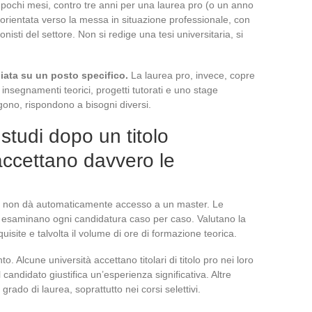
in pochi mesi, contro tre anni per una laurea pro (o un anno
rientata verso la messa in situazione professionale, con
onisti del settore. Non si redige una tesi universitaria, si
diata su un posto specifico.
La laurea pro, invece, copre
insegnamenti teorici, progetti tutorati e uno stage
gono, rispondono a bisogni diversi.
studi dopo un titolo
accettano davvero le
lo 6 non dà automaticamente accesso a un master. Le
 esaminano ogni candidatura caso per caso. Valutano la
site e talvolta il volume di ore di formazione teorica.
to. Alcune università accettano titolari di titolo pro nei loro
 candidato giustifica un’esperienza significativa. Altre
rado di laurea, soprattutto nei corsi selettivi.