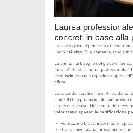
Laurea professionale o
concreti in base alla
La scelta giusta dipende da ciò che si vuo
uno o dell’altro. Due domande sono suffici
La prima: hai bisogno del grado di laurea
Europa? Se sì, la laurea professionale è l
riconoscimento nello spazio europeo dell’i
offrire.
La seconda: cerchi di inserirti rapidamente
studi? Il titolo professionale, più breve e
a questo obiettivo. Nel settore delle costru
valorizzano spesso la certificazione pr
Formazione breve, inserimento rapido,
Grado universitario, proseguimento deg