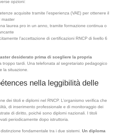
verse opzioni:
tenze acquisite tramite l’esperienza (VAE) per ottenere il
l master
 una laurea pro in un anno, tramite formazione continua o
mancante
amente l’accettazione di certificazioni RNCP di livello 6
master desiderato prima di scegliere la propria
ma troppo tardi. Una telefonata al segretariato pedagogico
e la situazione.
tences nella leggibilità delle
e dei titoli e diplomi nel RNCP. L’organismo verifica che
alità, di inserimento professionale e di monitoraggio dei
rate di diritto, poiché sono diplomi nazionali. I titoli
vati periodicamente dopo istruttoria.
a distinzione fondamentale tra i due sistemi.
Un diploma