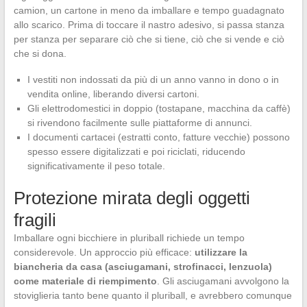
camion, un cartone in meno da imballare e tempo guadagnato
allo scarico. Prima di toccare il nastro adesivo, si passa stanza
per stanza per separare ciò che si tiene, ciò che si vende e ciò
che si dona.
I vestiti non indossati da più di un anno vanno in dono o in
vendita online, liberando diversi cartoni.
Gli elettrodomestici in doppio (tostapane, macchina da caffè)
si rivendono facilmente sulle piattaforme di annunci.
I documenti cartacei (estratti conto, fatture vecchie) possono
spesso essere digitalizzati e poi riciclati, riducendo
significativamente il peso totale.
Protezione mirata degli oggetti
fragili
Imballare ogni bicchiere in pluriball richiede un tempo
considerevole. Un approccio più efficace:
utilizzare la
biancheria da casa (asciugamani, strofinacci, lenzuola)
come materiale di riempimento
. Gli asciugamani avvolgono la
stoviglieria tanto bene quanto il pluriball, e avrebbero comunque