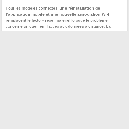
Pour les modèles connectés,
une réinstallation de
l’application mobile et une nouvelle association Wi-Fi
remplacent le factory reset matériel lorsque le problème
concerne uniquement l’accès aux données à distance. La
console elle-même continue de fonctionner en mode autonome
tant que la liaison avec le capteur est active.
Le dernier point à garder en tête : une station météo La Crosse
Technology dont l’écran reste totalement noir après changement
de piles et tentative de reset a probablement un défaut
électronique irréparable. Sur les modèles hors garantie, le
remplacement de la console revient moins cher qu’une
réparation.
←
Comment organiser un déménagement facile grâce à des
solutions sur-mesure et efficaces
Découvrez les tendances et actualités qui façonnent la