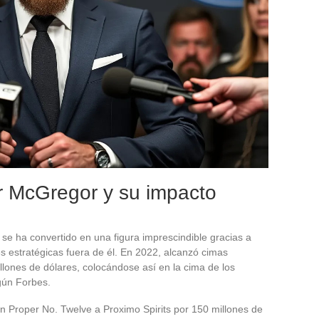
r McGregor y su impacto
e ha convertido en una figura imprescindible gracias a
es estratégicas fuera de él. En 2022, alcanzó cimas
illones de dólares, colocándose así en la cima de los
gún Forbes.
en Proper No. Twelve a Proximo Spirits por 150 millones de