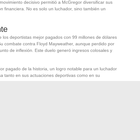
movimiento decisivo permitió a McGregor diversificar sus
ón financiera. No es solo un luchador, sino también un
te
e los deportistas mejor pagados con 99 millones de dólares
 Su combate contra Floyd Mayweather, aunque perdido por
unto de inflexión. Este duelo generó ingresos colosales y
or pagado de la historia, un logro notable para un luchador
asa tanto en sus actuaciones deportivas como en su
 deportiva
tancia de diversificar los ingresos para los atletas
venientes de combates, McGregor ha sabido maximizar
ersiones inteligentes. Su trayectoria inspira a una nueva
elo similar para alcanzar cimas financieras.