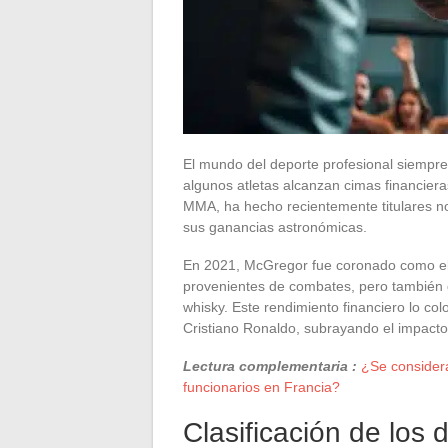
El mundo del deporte profesional siempre 
algunos atletas alcanzan cimas financier
MMA, ha hecho recientemente titulares no
sus ganancias astronómicas.
En 2021, McGregor fue coronado como el 
provenientes de combates, pero también d
whisky. Este rendimiento financiero lo co
Cristiano Ronaldo, subrayando el impact
Lectura complementaria :
¿Se consider
funcionarios en Francia?
Clasificación de los