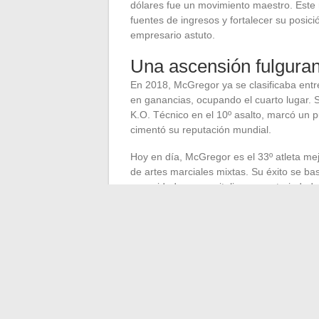
dólares fue un movimiento maestro. Este 
fuentes de ingresos y fortalecer su posici
empresario astuto.
Una ascensión fulguran
En 2018, McGregor ya se clasificaba entr
en ganancias, ocupando el cuarto lugar.
K.O. Técnico en el 10º asalto, marcó un p
cimentó su reputación mundial.
Hoy en día, McGregor es el 33º atleta mej
de artes marciales mixtas. Su éxito se b
capacidad para capitalizar su notoriedad.
Impacto en la industria
La trayectoria de McGregor ilustra la impor
modernos. Además de sus ganancias pro
sus ingresos extradeportivos gracias a inv
generación de deportistas a seguir un mod