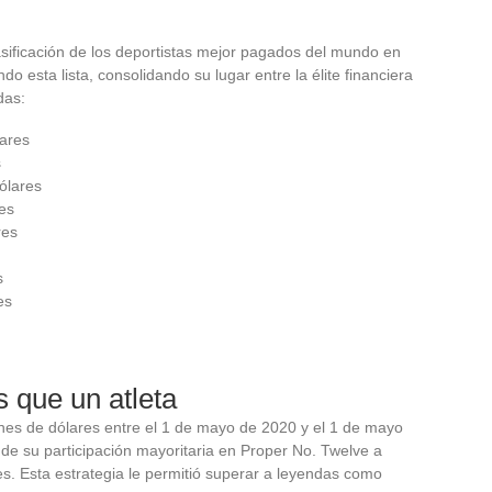
sificación de los deportistas mejor pagados del mundo en
 esta lista, consolidando su lugar entre la élite financiera
das:
lares
s
ólares
res
res
s
es
 que un atleta
es de dólares entre el 1 de mayo de 2020 y el 1 de mayo
 de su participación mayoritaria en Proper No. Twelve a
es. Esta estrategia le permitió superar a leyendas como