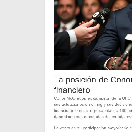
La posición de Cono
financiero
Conor McGregor, ex campeón de la UFC, s
sus actuaciones en el ring y sus decision
financieras con un ingreso total de 180 m
deportistas mejor pagados del mundo se
La venta de su participación mayoritaria 