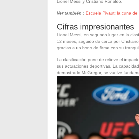
Lionel Messi y Cristiano Ronaldo.
Ver también :
Escuela Pivaut: la cuna de 
Cifras impresionantes
Lionel Messi, en segundo lugar en la clas
12 meses, seguido de cerca por Cristiano
gracias a un bono de firma con su franqui
La clasificación pone de relieve el impact
sus actuaciones deportivas. La capacidad 
demostrado McGregor, se vuelve fundamen