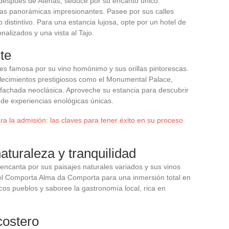
 después de Atenas, seduce por su encanto único.
stas panorámicas impresionantes. Pasee por sus calles
o distintivo. Para una estancia lujosa, opte por un hotel de
nalizados y una vista al Tajo.
te
es famosa por su vino homónimo y sus orillas pintorescas.
blecimientos prestigiosos como el Monumental Palace,
u fachada neoclásica. Aproveche su estancia para descubrir
 de experiencias enológicas únicas.
a la admisión: las claves para tener éxito en su proceso
naturaleza y tranquilidad
 encanta por sus paisajes naturales variados y sus vinos
el Comporta Alma da Comporta para una inmersión total en
escos pueblos y saboree la gastronomía local, rica en
costero