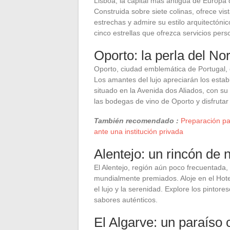
Lisboa, la capital más antigua de Europa
Construida sobre siete colinas, ofrece vi
estrechas y admire su estilo arquitectónic
cinco estrellas que ofrezca servicios perso
Oporto: la perla del Nor
Oporto, ciudad emblemática de Portugal, 
Los amantes del lujo apreciarán los esta
situado en la Avenida dos Aliados, con s
las bodegas de vino de Oporto y disfrutar
También recomendado :
Preparación par
ante una institución privada
Alentejo: un rincón de 
El Alentejo, región aún poco frecuentada,
mundialmente premiados. Aloje en el Hot
el lujo y la serenidad. Explore los pintor
sabores auténticos.
El Algarve: un paraíso 