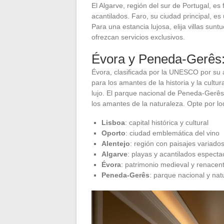
El Algarve, región del sur de Portugal, e
acantilados. Faro, su ciudad principal, es
Para una estancia lujosa, elija villas su
ofrezcan servicios exclusivos.
Évora y Peneda-Gerês:
Évora, clasificada por la UNESCO por su a
para los amantes de la historia y la cultu
lujo. El parque nacional de Peneda-Gerês,
los amantes de la naturaleza. Opte por l
Lisboa
: capital histórica y cultural
Oporto
: ciudad emblemática del vino
Alentejo
: región con paisajes variado
Algarve
: playas y acantilados especta
Évora
: patrimonio medieval y renacent
Peneda-Gerês
: parque nacional y na