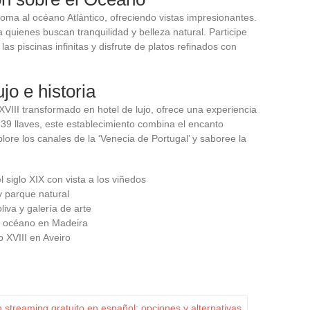
soma al océano Atlántico, ofreciendo vistas impresionantes.
ra quienes buscan tranquilidad y belleza natural. Participe
las piscinas infinitas y disfrute de platos refinados con
jo e historia
 XVIII transformado en hotel de lujo, ofrece una experiencia
 39 llaves, este establecimiento combina el encanto
ore los canales de la ‘Venecia de Portugal’ y saboree la
l siglo XIX con vista a los viñedos
y parque natural
liva y galería de arte
el océano en Madeira
lo XVIII en Aveiro
streaming gratuito en español: opciones y alternativas