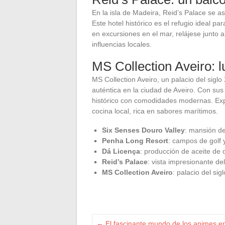
En la isla de Madeira, Reid’s Palace se a
Este hotel histórico es el refugio ideal pa
en excursiones en el mar, relájese junto a 
influencias locales.
MS Collection Aveiro: lu
MS Collection Aveiro, un palacio del siglo
auténtica en la ciudad de Aveiro. Con sus
histórico con comodidades modernas. Expl
cocina local, rica en sabores marítimos.
Six Senses Douro Valley
: mansión de
Penha Long Resort
: campos de golf 
Dá Licença
: producción de aceite de o
Reid’s Palace
: vista impresionante d
MS Collection Aveiro
: palacio del sig
←
El fascinante mundo de los animes en 