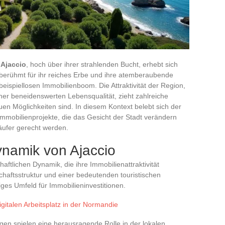
,
Ajaccio
, hoch über ihrer strahlenden Bucht, erhebt sich
, berühmt für ihr reiches Erbe und ihre atemberaubende
eispiellosen Immobilienboom. Die Attraktivität der Region,
er beneidenswerten Lebensqualität, zieht zahlreiche
en Möglichkeiten sind. In diesem Kontext belebt sich der
Immobilienprojekte, die das Gesicht der Stadt verändern
ufer gerecht werden.
Dynamik von Ajaccio
chaftlichen Dynamik, die ihre Immobilienattraktivität
tschaftsstruktur und einer bedeutenden touristischen
iges Umfeld für Immobilieninvestitionen.
digitalen Arbeitsplatz in der Normandie
gen spielen eine herausragende Rolle in der lokalen