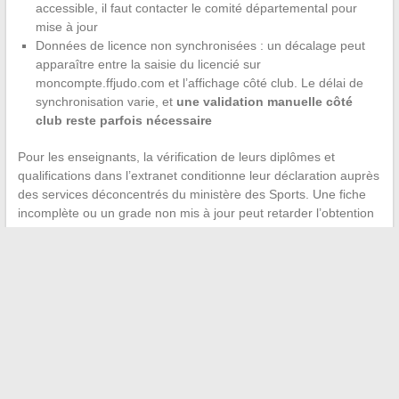
accessible, il faut contacter le comité départemental pour
mise à jour
Données de licence non synchronisées : un décalage peut
apparaître entre la saisie du licencié sur
moncompte.ffjudo.com et l’affichage côté club. Le délai de
synchronisation varie, et
une validation manuelle côté
club reste parfois nécessaire
Pour les enseignants, la vérification de leurs diplômes et
qualifications dans l’extranet conditionne leur déclaration auprès
des services déconcentrés du ministère des Sports. Une fiche
incomplète ou un grade non mis à jour peut retarder l’obtention
d’une carte professionnelle ou la validation d’un encadrement
en compétition.
La suppression progressive de l’ancien extranet rend ces
ajustements urgents. Les clubs qui n’ont pas encore migré leurs
habitudes vers le nouveau système risquent de perdre l’accès à
certaines fonctionnalités sans préavis, la fédération ayant
annoncé un
arrêt définitif de l’ancien espace
sans date ferme
communiquée publiquement.