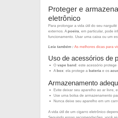
Proteger e armazena
eletrônico
Para prolongar a vida útil do seu narguilé
externos. A
poeira
, em particular, pode in
funcionamento. Usar uma caixa ou um est
Leia também :
As melhores dicas para vi
Uso de acessórios de 
O
vape band
: este acessório protege
A
box
: ela protege a
bateria
e os
acu
Armazenamento adeq
Evite deixar seu aparelho ao ar livre
Use uma bolsa de armazenamento para
Nunca deixe seu aparelho em um carro
A vida útil de um cigarro eletrônico dep
Seguindo essas recomendações, você ajuda