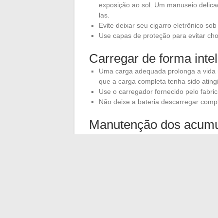
exposição ao sol. Um manuseio delic
las.
Evite deixar seu cigarro eletrônico sob 
Use capas de proteção para evitar ch
Carregar de forma intel
Uma carga adequada prolonga a vida ú
que a carga completa tenha sido atingi
Use o carregador fornecido pelo fabric
Não deixe a bateria descarregar comp
Manutenção dos acumu
Os acumuladores devem ser limpos regula
para limpar os contatos e certifique-se d
os acumuladores, também deve ser mant
Usar vape bands
Os vape bands são acessórios úteis para
adicionam uma camada de proteção extra, 
de um cigarro eletrônico depende do cui