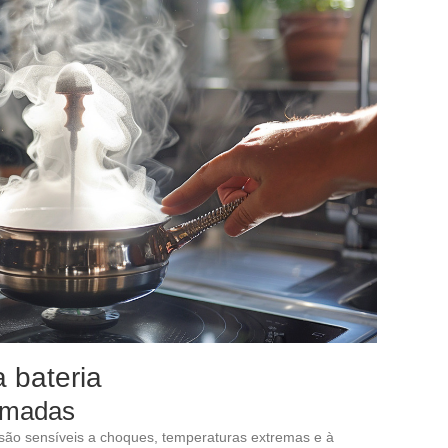
a bateria
omadas
o são sensíveis a choques, temperaturas extremas e à