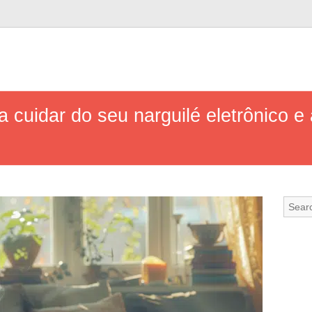
a cuidar do seu narguilé eletrônico e