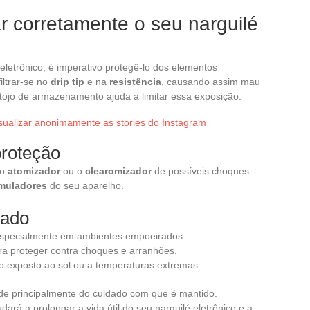
r corretamente o seu narguilé
 eletrônico, é imperativo protegê-lo dos elementos
filtrar-se no
drip tip
e na
resistência
, causando assim mau
ojo de armazenamento ajuda a limitar essa exposição.
sualizar anonimamente as stories do Instagram
proteção
 o
atomizador
ou o
clearomizador
de possíveis choques.
muladores
do seu aparelho.
uado
, especialmente em ambientes empoeirados.
 proteger contra choques e arranhões.
 exposto ao sol ou a temperaturas extremas.
ende principalmente do cuidado com que é mantido.
rá a prolongar a vida útil do seu narguilé eletrônico e a