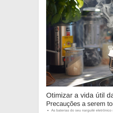
Otimizar a vida útil d
Precauções a serem t
As baterias do seu narguilé eletrônic