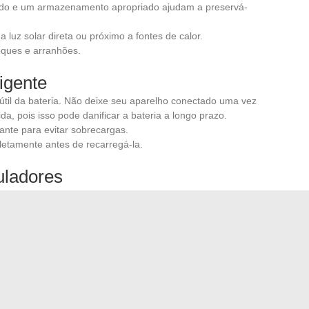
ado e um armazenamento apropriado ajudam a preservá-
a luz solar direta ou próximo a fontes de calor.
oques e arranhões.
igente
til da bateria. Não deixe seu aparelho conectado uma vez
da, pois isso pode danificar a bateria a longo prazo.
ante para evitar sobrecargas.
letamente antes de recarregá-la.
ladores
rmente para evitar falsos contatos. Use um pano seco
e que não estão danificados. A box, que protege a bateria e
ida em bom estado.
 proteger o atomizador e o clearomizador de choques. Eles
reduzindo assim o risco de danos acidentais. A vida útil
dado com que é mantido. Use essas dicas para prolongar a