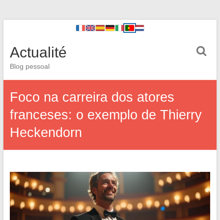
Actualité
Blog pessoal
Foco na carreira dos atores
franceses: o exemplo de Thierry
Heckendorn