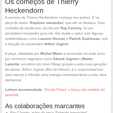
Os começos de Thierry
Heckendorn
A carreira de Thierry Heckendorn começa nos palcos. É na
peça de teatro
‘Espèces menacées’
que ele se destaca. Esta
comédia de boulevard, escrita por
Ray Cooney
, foi um
verdadeiro trampolim para ele. Ele divide o palco com figuras
emblemáticas como
Laurent Ournac
e
Patrick Guérineau
, sob
a direção do encenador
Arthur Jugnot
.
A peça, adaptada por
Michel Blanc
e encenada há vinte anos
por monstros sagrados como
Gérard Jugnot
e
Martin
Lamotte
, encontra um novo fôlego graças a esta nova geração
de atores. Arthur Jugnot, filho de Gérard, é o responsável por
esta reprise e infunde uma energia contemporânea a esta obra
atemporal.
Leitura recomendada :
Escola Pivaut: o berço dos artistas do
amanhã
As colaborações marcantes
Ray Cooney, autor da peça ‘Espèces menacées’