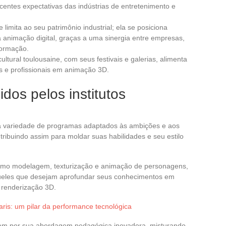
centes expectativas das indústrias de entretenimento e
 limita ao seu patrimônio industrial; ela se posiciona
nimação digital, graças a uma sinergia entre empresas,
formação.
cultural toulousaine, com seus festivais e galerias, alimenta
s e profissionais em animação 3D.
dos pelos institutos
ma variedade de programas adaptados às ambições e aos
tribuindo assim para moldar suas habilidades e seu estilo
como modelagem, texturização e animação de personagens,
queles que desejam aprofundar seus conhecimentos em
u renderização 3D.
ris: um pilar da performance tecnológica
am por sua abordagem pedagógica inovadora, misturando