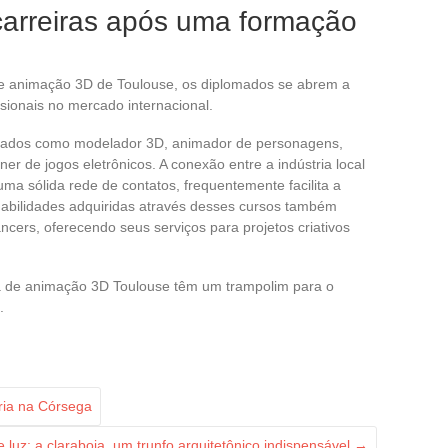
carreiras após uma formação
e animação 3D de Toulouse, os diplomados se abrem a
ionais no mercado internacional.
ariados como modelador 3D, animador de personagens,
gner de jogos eletrônicos. A conexão entre a indústria local
ma sólida rede de contatos, frequentemente facilita a
 habilidades adquiridas através desses cursos também
cers, oferecendo seus serviços para projetos criativos
 de animação 3D Toulouse têm um trampolim para o
.
ária na Córsega
e luz: a claraboia, um trunfo arquitetônico indispensável
→