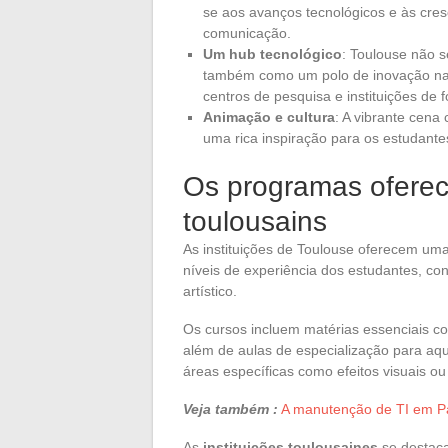
se aos avanços tecnológicos e às cres
comunicação.
Um hub tecnológico
: Toulouse não se
também como um polo de inovação na a
centros de pesquisa e instituições de 
Animação e cultura
: A vibrante cena 
uma rica inspiração para os estudante
Os programas ofereci
toulousains
As instituições de Toulouse oferecem u
níveis de experiência dos estudantes, con
artístico.
Os cursos incluem matérias essenciais 
além de aulas de especialização para a
áreas específicas como efeitos visuais o
Veja também :
A manutenção de TI em Pa
As
instituições toulousaines
se destac