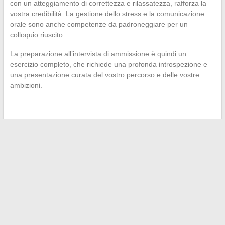
con un atteggiamento di correttezza e rilassatezza, rafforza la
vostra credibilità. La gestione dello stress e la comunicazione
orale sono anche competenze da padroneggiare per un
colloquio riuscito.
La preparazione all’intervista di ammissione è quindi un
esercizio completo, che richiede una profonda introspezione e
una presentazione curata del vostro percorso e delle vostre
ambizioni.
←
Come scegliere un divano letto che si adatti perfettamente
al tuo arredamento
Come accedere al tuo spazio digitale di lavoro in Normandia
→
Search