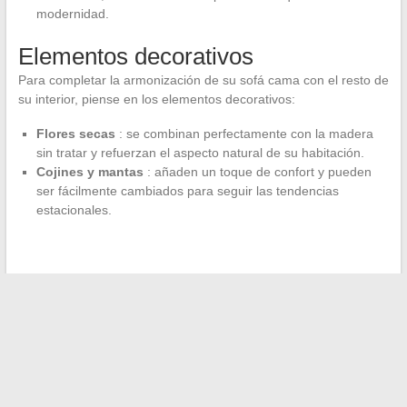
modernidad.
Elementos decorativos
Para completar la armonización de su sofá cama con el resto de
su interior, piense en los elementos decorativos:
Flores secas
: se combinan perfectamente con la madera
sin tratar y refuerzan el aspecto natural de su habitación.
Cojines y mantas
: añaden un toque de confort y pueden
ser fácilmente cambiados para seguir las tendencias
estacionales.
←
Comprar un coche nuevo: las diferentes soluciones para
financiarlo de manera efectiva
Preparación para la admisión: las claves para tener éxito en
su proceso ante una institución privada
→